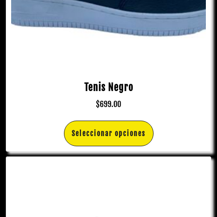
Tenis Negro
$
699.00
Seleccionar opciones