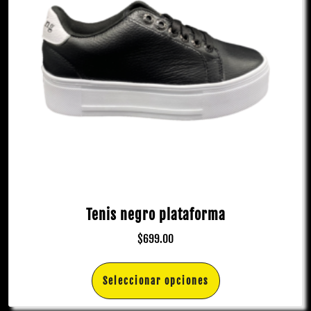
Tenis negro plataforma
$
699.00
Seleccionar opciones