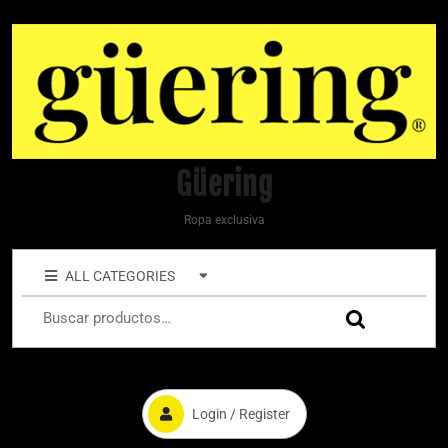
Güering
Ropa exclusiva
ALL CATEGORIES
Login / Register