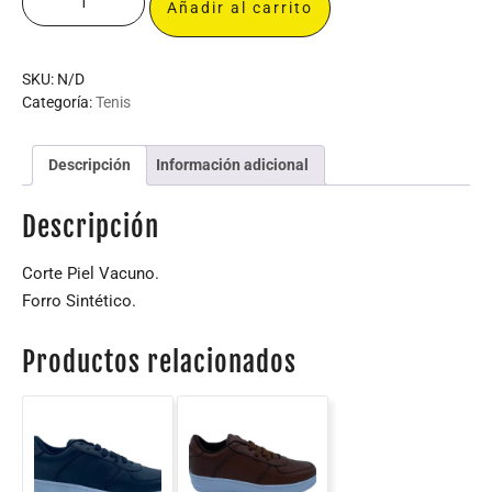
Añadir al carrito
SKU:
N/D
Categoría:
Tenis
Descripción
Información adicional
Descripción
Corte Piel Vacuno.
Forro Sintético.
Productos relacionados