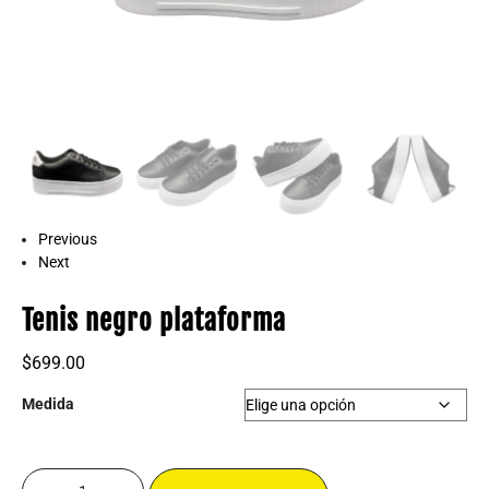
Previous
Next
Tenis negro plataforma
$
699.00
Medida